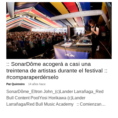
:: SonarDôme acogerá a casi una
treintena de artistas durante el festival ::
#comparaperdérselo
Pat Quinteiro
14 años hace
SonarDôme_Eltron John_(c)Lander Larrañaga_Red
Bull Content PoolYosi Horikawa (c)Lander
Larrañaga/Red Bull Music Academy :: Comienzan…