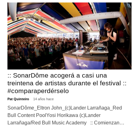
:: SonarDôme acogerá a casi una
treintena de artistas durante el festival ::
#comparaperdérselo
Pat Quinteiro
14 años hace
SonarDôme_Eltron John_(c)Lander Larrañaga_Red
Bull Content PoolYosi Horikawa (c)Lander
Larrañaga/Red Bull Music Academy :: Comienzan…