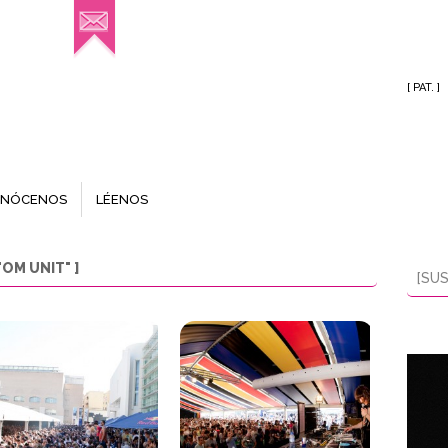
[ PAT. ]
NÓCENOS
LÉENOS
OM UNIT" ]
[SUS