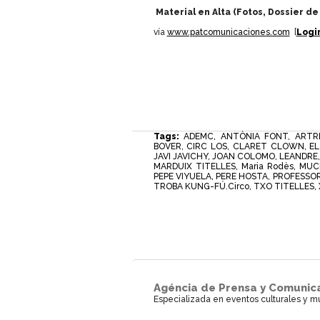
Material en Alta (Fotos, Dossier de
vía
www.patcomunicaciones.com
[
Logi
Tags:
ADEMC
,
ANTÒNIA FONT
,
ARTR
BOVER
,
CIRC LOS
,
CLARET CLOWN
,
EL
JAVI JAVICHY
,
JOAN COLOMO
,
LEANDRE
MARDUIX TITELLES
,
Maria Rodès
,
MUC
PEPE VIYUELA
,
PERE HOSTA
,
PROFESSOR
TROBA KUNG-FÚ.Circo
,
TXO TITELLES
,
Agéncia de Prensa y Comunic
Especializada en eventos culturales y m