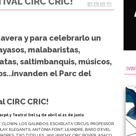
TIVAL CIRC CRIC!
avera y para celebrarlo un
yasos, malabaristas,
atas, saltimbanquis, músicos,
[VISÍ
s…invanden el Parc del
val CIRC CRIC!
arpA y Teatro! Del 14 de abril al 21 de junio
ET CLOWN, LOS GALINDOS, ESCARLATA CIRCUS, PROFESSOR
PLAY, ELEGANTS, ANTÒNIA FONT, LEANDRE, BARO D’EVEL
ADRES, TXO TITELLES, JAVI JAVICHY, CIRC BOVER, ASACO