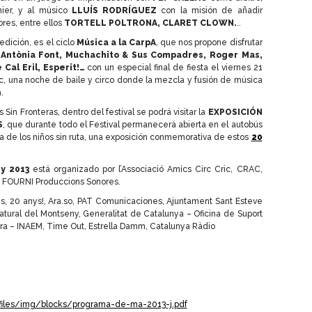
nier, y al músico
LLUÍS RODRÍGUEZ
con la misión de añadir
res, entre ellos
TORTELL POLTRONA, CLARET CLOWN.
..
dición, es el ciclo
Música a la CarpA
, que nos propone disfrutar
o
Antònia Font, Muchachito & Sus Compadres, Roger Mas,
Cal Eril, Esperit!…
con un especial final de fiesta el viernes 21
ic, una noche de baile y circo donde la mezcla y fusión de música
.
Sin Fronteras, dentro del festival se podrá visitar la
EXPOSICIÓN
S
, que durante todo el Festival permanecerá abierta en el autobús
ela de los niños sin ruta, una exposición conmemorativa de estos
20
ny 2013
está organizado por l’Associació Amics Circ Cric, CRAC,
y FOURNI Produccions Sonores.
es, 20 anys!, Ara.so, PAT Comunicaciones, Ajuntament Sant Esteve
tural del Montseny, Generalitat de Catalunya – Oficina de Suport
ultura – INAEM, Time Out, Estrella Damm, Catalunya Ràdio
/files/img/blocks/programa-de-ma-2013-j.pdf