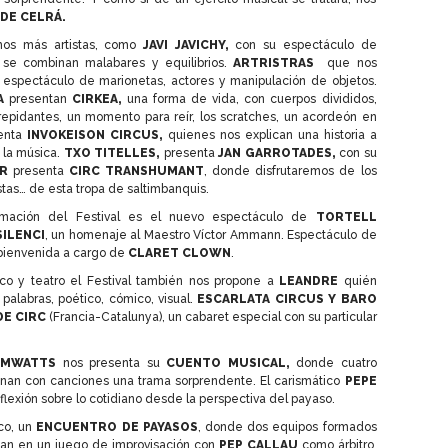
DE CELRÁ.
hos más artistas, como
JAVI JAVICHY,
con su espectáculo de
 se combinan malabares y equilibrios.
ARTRISTRAS
que nos
n espectáculo de marionetas, actores y manipulación de objetos.
LA
presentan
CIRKEA,
una forma de vida, con cuerpos divididos,
repidantes, un momento para reír, los scratches, un acordeón en
enta
INVOKEISON CIRCUS,
quienes nos explican una historia a
y la música.
TXO TITELLES,
presenta
JAN GARROTADES,
con su
R
presenta
CIRC TRANSHUMANT
, donde disfrutaremos de los
as… de esta tropa de saltimbanquis.
mación del Festival es el nuevo espectáculo de
TORTELL
SILENCI
, un homenaje al Maestro Víctor Ammann. Espectáculo de
 bienvenida a cargo de
CLARET CLOWN
.
co y teatro el Festival también nos propone a
LEANDRE
quién
 palabras, poético, cómico, visual.
ESCARLATA CIRCUS Y BARO
DE CIRC
(Francia-Catalunya), un cabaret especial con su particular
MWATTS
nos presenta su
CUENTO MUSICAL,
donde
cuatro
anan con canciones una trama sorprendente. El carismático
PEPE
flexión sobre lo cotidiano desde la perspectiva del payaso.
ico, un
ENCUENTRO DE PAYASOS
, donde dos equipos formados
tan en un juego de improvisación con
PEP CALLAU
como árbitro,