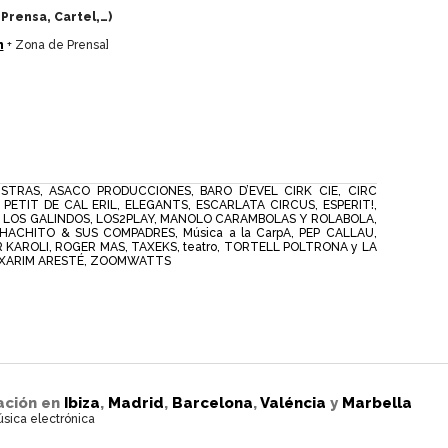
 Prensa, Cartel,…)
n
+ Zona de Prensa]
ISTRAS
,
ASACO PRODUCCIONES
,
BARO D’EVEL CIRK CIE
,
CIRC
 PETIT DE CAL ERIL
,
ELEGANTS
,
ESCARLATA CIRCUS
,
ESPERIT!
,
,
LOS GALINDOS
,
LOS2PLAY
,
MANOLO CARAMBOLAS Y ROLABOLA
,
HACHITO & SUS COMPADRES
,
Música a la CarpA
,
PEP CALLAU
,
 KAROLI
,
ROGER MAS
,
TAXEKS
,
teatro
,
TORTELL POLTRONA y LA
XARIM ARESTÉ
,
ZOOMWATTS
ación en
Ibiza
,
Madrid
,
Barcelona
,
Valéncia
y
Marbella
úsica electrónica