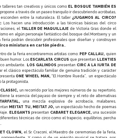
 talleres tan creativos y únicos como
EL BOSQUE TAMBIÉN ES
ropone a través de un paseo tranquilo ir descubriendo acróbatas,
esconden entre la naturaleza. El taller
¿JUGAMOS AL CIRCO?
 Los hacen una introducción a las técnicas básicas del circo
raciones, el
TALLER DE MAQUILLAJE
de Victoria Gras donde el
mismo en algún personaje fantástico del bosque del Montseny y un
feria podrán descubrir profesionales que diseñan y construyen
irco miniatura en cartón piedra
…
ntro de la feria encontraremos artistas como:
PEP CALLAU,
quien
y buen humor. Los
ESCARLATA CIRCUS
que presentan
LLENTIES
irco ambulante.
LOS GALINDOS
presentan
CIRC A LA IURTA DE
r el clásico espectáculo familiar de genuina tradición y carácter
presenta
ONE WHEEL MAN,
“El Hombre Rueda”, un espectáculo
 la protagonista.
 CLASSIC,
un recorrido por los mejores números de su repertorio,
ene la esencia del payaso de siempre y el reto de alternativas
ARFATAL,
una mezcla explosiva de acrobacia, malabares,
entan
MEITAT TU, MEITAT JO,
un espectáculo hecho de poemas
viaje.
ELEGANTS
presentan
CABARET ELEGANCE,
una sucesión
ferentes técnicas de circo como el trapecio, equilibrios, percha
…
ET CLOWN,
el Sr. Craconi, el Maestro de ceremonias de la feria,
 sorprendente. Y como si de un ejército musical se tratara, nos