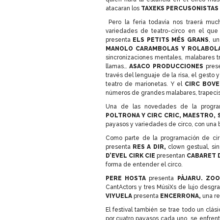
atacaran los
TAXEKS PERCUSONISTAS 
Pero la feria todavía nos traerá muc
variedades de teatro-circo en el que
presenta
ELS PETITS MÉS GRANS
, u
MANOLO CARAMBOLAS Y ROLABO
sincronizaciones mentales, malabares t
llamas…
ASACO PRODUCCIONES
pres
través del lenguaje de la risa, el gesto 
teatro de marionetas. Y el
CIRC BOVE
números de grandes malabares, trapecist
Una de las novedades de la progra
POLTRONA Y CIRC CRIC, MAESTRO, 
payasos y variedades de circo, con una
Como parte de la programación de cir
presenta
RES A DIR,
clown gestual, sin
D’EVEL CIRK CIE
presentan
CABARET 
forma de entender el circo.
PERE HOSTA
presenta
PÀJARU.
ZOO
CantActors y tres MúsiXs de lujo desgr
VIYUELA
presenta
ENCERRONA,
una re
El festival también se trae todo un clás
por cuatro payasos cada uno, se enfren