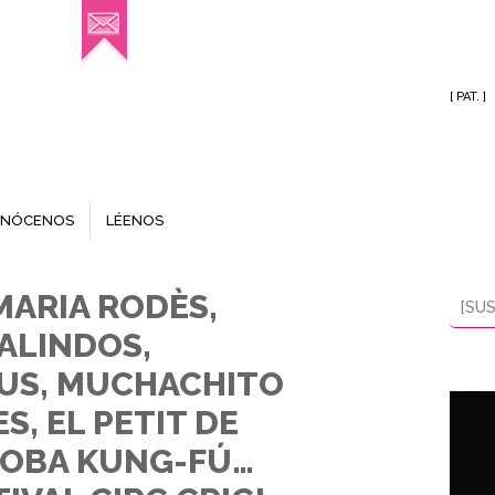
[ PAT. ]
NÓCENOS
LÉENOS
MARIA RODÈS,
[SUS
GALINDOS,
CUS, MUCHACHITO
, EL PETIT DE
TROBA KUNG-FÚ…