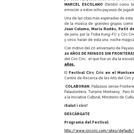
MARCEL ESCOLANO
(Dimitri) como li
emoción a estos ocho payasos de jugado
Una de las citas más esperadas de esta e
de la música de grandes grupos com
Joan Colomo, Maria Rodés, Petit de 
de junio, por la Troba Kung-FÚ y Circ Cr
y circo, harán de esta una noche mágica
Con motivo del 20 aniversario de Payasos 
20 AÑOS DE PAYASOS SIN FRONTERA
del Circ Cric, el que fue un día la escu
años.
El
Festival Circ Cric en el Montse
Centre de Recerca de les Arts del Circ 
COLABORAN:
Pallassos sense Fronter
Palautordera, Turisme Montseny, Parc Na
a la Iniciativa Cultural, Ministerio de C
¡Salut i circ!
DESCÁRGATE
Programa del Festival:
http://www.circcric.com/sites/default