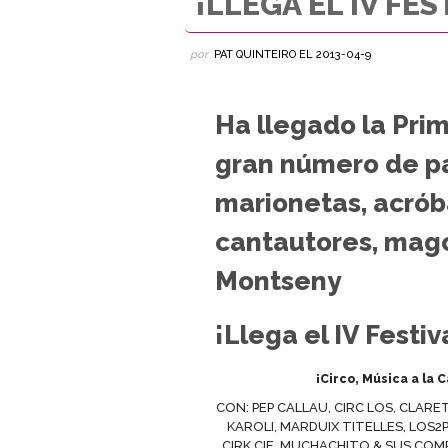
¡LLEGA EL IV FES
por
PAT QUINTEIRO
EL
2013-04-9
Ha llegado la Prim
gran número de pa
marionetas, acrób
cantautores, mago
Montseny
¡Llega el IV Festi
¡Circo, Música a la C
CON: PEP CALLAU, CIRC LOS, CLAR
KAROLI, MARDUIX TITELLES, LOS2
CIRK CIE, MUCHACHITO & SUS COMP