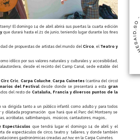
tseny! El domingo 14 de abril abrirá sus puertas la cuarta edición
y
que durará hasta el 21 de junio, teniendo lugar durante los fines
iedad de propuestas de artistas del mundo del
Circo
, el
Teatro y
torno idílico por sus valores naturales y culturales y accesibilidad,
Palautordera, desde el recinto del Camp Canal, sede estable del
Circ Cric
,
Carpa Coluche
,
Carpa Cuinetes
(cantina del circo)
narios del Festival
desde donde se presentará a esta
gran
gados del resto de
Cataluña, Francia y diversos puntos de la
va dirigida tanto a un público infantil como adulto y para todos
r y dilatada programación que hará que el Parc del Montseny se
tas, acróbatas, saltimbanquis, músicos, cantautores, magos…
y Espectáculos
que tendrá lugar el domingo 14 de abril y el
ta de espectáculos de circo, teatro y talleres, y donde también
ustaciones gastronómicas creadas
ad hoc
en la Carpa Cuinetes.