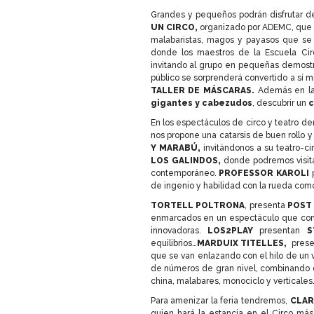
Grandes y pequeños podrán disfrutar de
UN CIRCO,
organizado por ADEMC, que p
malabaristas, magos y payasos que se 
donde los maestros de la Escuela Circ
invitando al grupo en pequeñas demost
público se sorprenderá convertido a sí 
TALLER DE MÁSCARAS.
Además en la 
gigantes y cabezudos
, descubrir un
c
En los espectáculos de circo y teatro de
nos propone una catarsis de buen rollo 
Y MARABÚ,
invitándonos a su teatro-c
LOS GALINDOS,
donde podremos visita
contemporáneo.
PROFESSOR KAROLI
de ingenio y habilidad con la rueda como
TORTELL POLTRONA
, presenta
POST
enmarcados en un espectáculo que conti
innovadoras.
LOS2PLAY
presentan
ST
equilibrios…
MARDUIX TITELLES,
pres
que se van enlazando con el hilo de un 
de números de gran nivel, combinando di
china, malabares, monociclo y verticales
Para amenizar la feria tendremos,
CLAR
quien hará la estancia en el Circo más