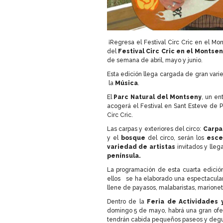
¡Regresa el Festival Circ Cric en el Mon
del
Festival Circ Cric en el Montsen
de semana de abril, mayo y junio.
Esta edición llega cargada de gran var
la
Música
.
El
Parc Natural del Montseny
, un en
acogerá el Festival en Sant Esteve de 
Circ Cric.
Las carpas y exteriores del circo:
Carpa 
y el
bosque
del circo, serán los
esce
variedad de artistas
invitados y lle
península.
La programación de esta cuarta edición 
ellos se ha elaborado una espectacula
llene de payasos, malabaristas, marione
Dentro de la
Feria de Actividades 
domingo 5 de mayo, habrá una gran ofer
tendrán cabida pequeños paseos y deg