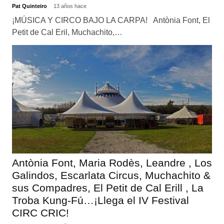
Pat Quinteiro
13 años hace
¡MÚSICA Y CIRCO BAJO LA CARPA! Antònia Font, El
Petit de Cal Eril, Muchachito,…
Antònia Font, Maria Rodès, Leandre , Los
Galindos, Escarlata Circus, Muchachito &
sus Compadres, El Petit de Cal Erill , La
Troba Kung-Fú…¡Llega el IV Festival
CIRC CRIC!