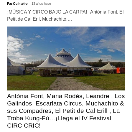
Pat Quinteiro
13 años hace
¡MÚSICA Y CIRCO BAJO LA CARPA! Antònia Font, El
Petit de Cal Eril, Muchachito,…
Antònia Font, Maria Rodès, Leandre , Los
Galindos, Escarlata Circus, Muchachito &
sus Compadres, El Petit de Cal Erill , La
Troba Kung-Fú…¡Llega el IV Festival
CIRC CRIC!