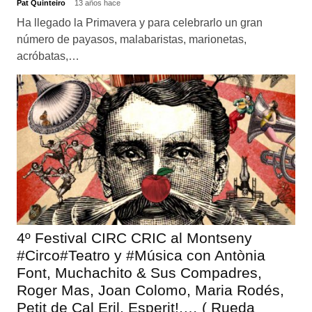
Pat Quinteiro
13 años hace
Ha llegado la Primavera y para celebrarlo un gran
número de payasos, malabaristas, marionetas,
acróbatas,…
4º Festival CIRC CRIC al Montseny
#Circo#Teatro y #Música con Antònia
Font, Muchachito & Sus Compadres,
Roger Mas, Joan Colomo, Maria Rodés,
Petit de Cal Eril, Esperit!,… ( Rueda