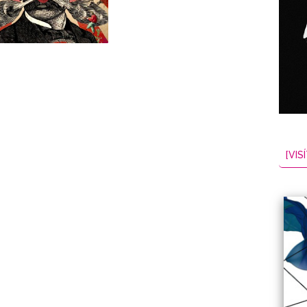
NES
EL
2026-08-09
[VISÍ