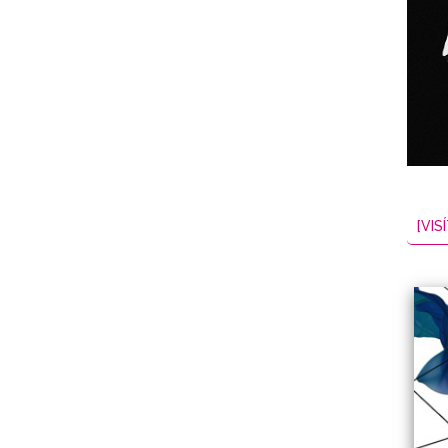
NES
EL
2026-08-06
[VISÍ