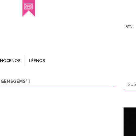
[ PAT. ]
NÓCENOS
LÉENOS
"GEMSGEMS" ]
[SUS