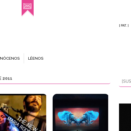
[ PAT. ]
NÓCENOS
LÉENOS
E 2011
[SUS